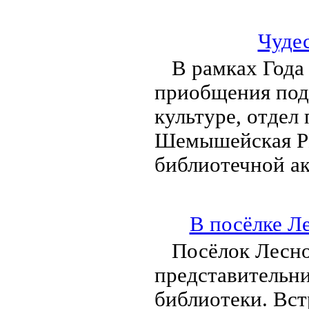
Чуде
В рамках Года
приобщения под
культуре, отдел
Шемышейская РЦ
библиотечной а
В посёлке Л
Посёлок Лесно
представительн
библиотеки. Вст