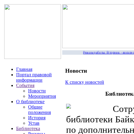
Режим работы: Вторник - воскресе
Главная
Новости
Портал правовой
информации
К списку новостей
События
Новости
Библиотек
Мероприятия
О библиотеке
Сотру
Общие
положения
библиотеки Бай
История
Устав
по дополнитель
Библиотека
Ресурсы