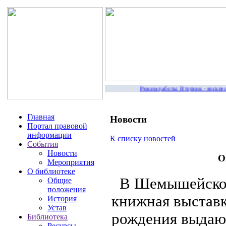
Режим работы: Вторник - воскресе
Главная
Новости
Портал правовой
информации
К списку новостей
События
Новости
О
Мероприятия
О библиотеке
В Шемышейской 
Общие
положения
книжная выставк
История
Устав
рождения выдающ
Библиотека
Ресурсы