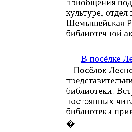
приобщения под
культуре, отдел
Шемышейская РЦ
библиотечной а
В посёлке Л
Посёлок Лесно
представительн
библиотеки. Вст
постоянных чита
библиотеки при
�