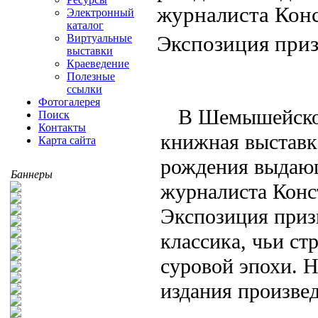
журналиста Кон
Электронный
каталог
Экспозиция пр
Виртуальные
выставки
Краеведение
Полезные
ссылки
Фотогалерея
В Шемышейской
Поиск
Контакты
книжная выставк
Карта сайта
рождения выдающе
Баннеры
журналиста Конс
Экспозиция приз
классика, чьи ст
суровой эпохи. 
издания произвед