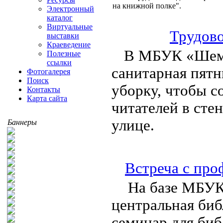
на книжной полке".
Электронный
каталог
Виртуальные
Трудов
выставки
Краеведение
В МБУК «Шемы
Полезные
ссылки
санитарная пят
Фотогалерея
Поиск
уборку, чтобы с
Контакты
Карта сайта
читателей в сте
улице.
Баннеры
Встреча с про
На базе МБУК
центральная биб
семинар для би