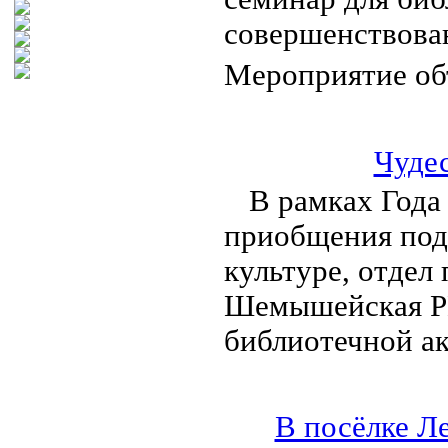
совершенствова
Мероприятие о
Чуде
В рамках Года
приобщения под
культуре, отдел
Шемышейская РЦ
библиотечной а
В посёлке Л