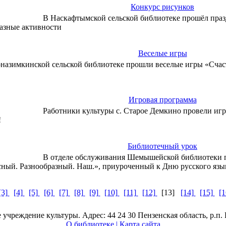
Конкурс рисунков
В Наскафтымской сельской библиотеке прошёл празд
разные активности
Веселые игры
азимкинской сельской библиотеке прошли веселые игры «Счаст
Игровая программа
Работники культуры с. Старое Демкино провели игр
»!
Библиотечный урок
В отделе обслуживания Шемышейской библиотеки 
ный. Разнообразный. Наш.», приуроченный к Дню русского яз
[3]
[4]
[5]
[6]
[7]
[8]
[9]
[10]
[11]
[12]
[13]
[14]
[15]
[
чреждение культуры. Адрес: 44 24 30 Пензенская область, р.п.
О библиотеке
|
Карта сайта