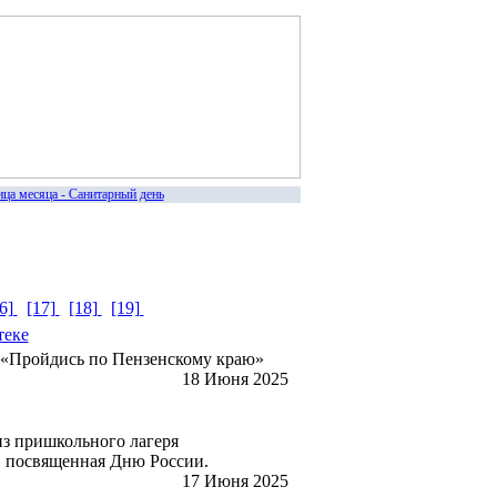
ца месяца - Санитарный день
16]
[17]
[18]
[19]
теке
с «Пройдись по Пензенскому краю»
18 Июня 2025
из пришкольного лагеря
», посвященная Дню России.
17 Июня 2025