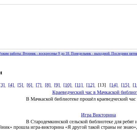
жим работы: Вторник - воскресенье 9 до 18. Понедельник - выходной. Последняя пятни
и
[3]
[4]
[5]
[6]
[7]
[8]
[9]
[10]
[11]
[12]
[13]
[14]
[15]
[
Краеведческий час в Мачкаской библио
В Мачкаской библиотеке прошёл краеведческий ча
Игра Викторина
В Стародемкинской сельской библиотеке для ребят 
ник» прошла игра-викторина «Я другой такой страны не знаю