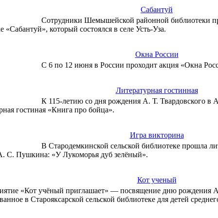
Сабантуй
Сотрудники Шемышейской районной библиотеки при
е «Сабантуй», который состоялся в селе Усть-Уза.
Окна России
С 6 по 12 июня в России проходит акция «Окна Ро
Литературная гостинная
К 115-летию со дня рождения А. Т. Твардовского в
рная гостиная «Книга про бойца».
Игра викторина
В Стародемкинской сельской библиотеке прошла лит
А. С. Пушкина: «У Лукоморья дуб зелёный».
Кот ученый
ятие «Кот учёный приглашает» — посвящение дню рождения А
ванное в Старояксарской сельской библиотеке для детей средне