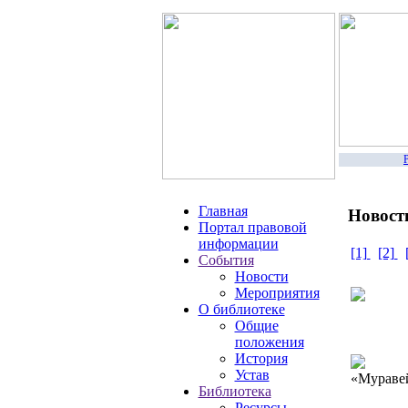
Ре
Главная
Новост
Портал правовой
информации
[1]
[2]
События
Новости
Мероприятия
О библиотеке
Общие
положения
История
Устав
«Муравей
Библиотека
Ресурсы