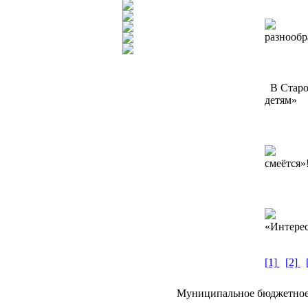
разнооб
В Старон
детям»
смеётся
«Интерес
[1]
[2]
Муниципальное бюджетное у